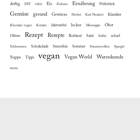
Ernährung
deftig
Eis
Frühstück
DIY
eifrei
Erdnuss
Gemüse
gesund
Gewürze
Klassiker
Herbst
Kati Neudert
lecker
Obst
laktosefrei
Klassiker vegan
Kräuter
Misosuppe
Rezept
Rezepte
Oliven
Rohkost
Salat
scharf
Salbei
Schokolade
Smoothie
Sommer
Schlemmen
Sommerrollen
Spargel
vegan
Vegan World
Warenkunde
Suppe
Tipps
warm