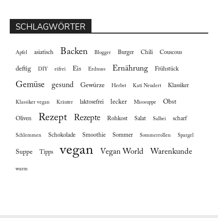
SCHLAGWÖRTER
Backen
asiatisch
Burger
Chili
Couscous
Apfel
Blogger
Ernährung
deftig
Eis
Frühstück
DIY
eifrei
Erdnuss
Gemüse
gesund
Gewürze
Klassiker
Herbst
Kati Neudert
lecker
Obst
laktosefrei
Klassiker vegan
Kräuter
Misosuppe
Rezept
Rezepte
Oliven
Rohkost
Salat
scharf
Salbei
Schokolade
Smoothie
Sommer
Schlemmen
Sommerrollen
Spargel
vegan
Vegan World
Warenkunde
Suppe
Tipps
warm