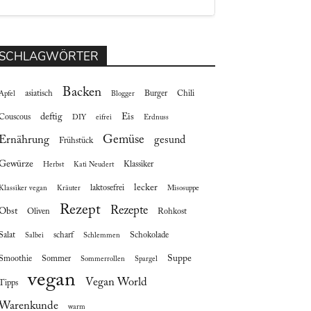
SCHLAGWÖRTER
Backen
asiatisch
Burger
Chili
Apfel
Blogger
deftig
Eis
Couscous
DIY
eifrei
Erdnuss
Gemüse
Ernährung
gesund
Frühstück
Gewürze
Klassiker
Herbst
Kati Neudert
lecker
laktosefrei
Klassiker vegan
Kräuter
Misosuppe
Rezept
Rezepte
Obst
Oliven
Rohkost
Salat
scharf
Schokolade
Salbei
Schlemmen
Suppe
Smoothie
Sommer
Sommerrollen
Spargel
vegan
Vegan World
Tipps
Warenkunde
warm