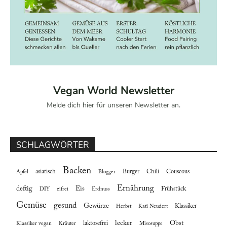
Vegan World Newsletter
Melde dich hier für unseren Newsletter an.
SCHLAGWÖRTER
Backen
asiatisch
Burger
Chili
Couscous
Apfel
Blogger
Ernährung
deftig
Eis
Frühstück
DIY
eifrei
Erdnuss
Gemüse
gesund
Gewürze
Klassiker
Herbst
Kati Neudert
lecker
Obst
laktosefrei
Klassiker vegan
Kräuter
Misosuppe