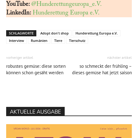
YouTube:
@Hunderettungeuropa_e.V.
LinkedIn:
Hunderettung Europa e.V.
SCHLAGWORTE
Adopt don't shop
Hunderettung Europa e.V.
Interview
Rumänien
Tiere
Tierschutz
vorheriger artikel
nächster artikel
robustes gemüse: diese sorten
so schmeckt der frühling –
können schon gesäht werden
dieses gemüse hat jetzt saison
AKTUELLE AUSGABE