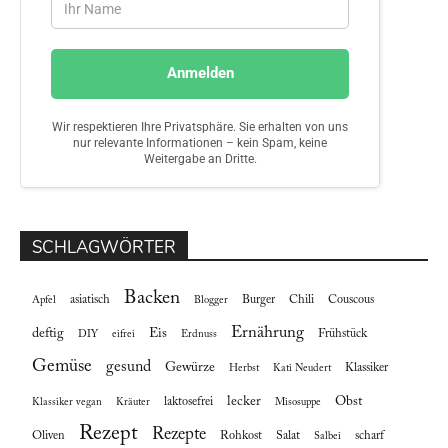
SCHLAGWÖRTER
Backen
asiatisch
Burger
Chili
Couscous
Apfel
Blogger
Ernährung
deftig
Eis
Frühstück
DIY
eifrei
Erdnuss
Gemüse
gesund
Gewürze
Klassiker
Herbst
Kati Neudert
lecker
Obst
laktosefrei
Klassiker vegan
Kräuter
Misosuppe
Rezept
Rezepte
Oliven
Rohkost
Salat
scharf
Salbei