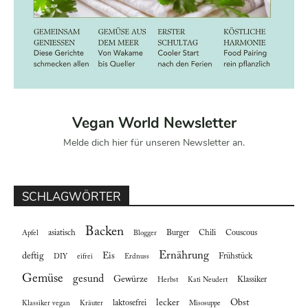
Vegan World Newsletter
Melde dich hier für unseren Newsletter an.
SCHLAGWÖRTER
Backen
asiatisch
Burger
Chili
Couscous
Apfel
Blogger
Ernährung
deftig
Eis
Frühstück
DIY
eifrei
Erdnuss
Gemüse
gesund
Gewürze
Klassiker
Herbst
Kati Neudert
lecker
Obst
laktosefrei
Klassiker vegan
Kräuter
Misosuppe