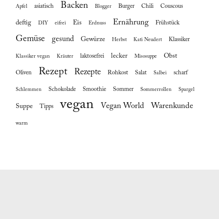
Backen
asiatisch
Burger
Chili
Couscous
Apfel
Blogger
Ernährung
deftig
Eis
Frühstück
DIY
eifrei
Erdnuss
Gemüse
gesund
Gewürze
Klassiker
Herbst
Kati Neudert
lecker
Obst
laktosefrei
Klassiker vegan
Kräuter
Misosuppe
Rezept
Rezepte
Oliven
Rohkost
Salat
scharf
Salbei
Schokolade
Smoothie
Sommer
Schlemmen
Sommerrollen
Spargel
vegan
Vegan World
Warenkunde
Suppe
Tipps
warm