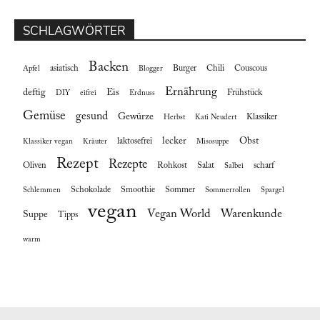
SCHLAGWÖRTER
Backen
asiatisch
Burger
Chili
Couscous
Apfel
Blogger
Ernährung
deftig
Eis
Frühstück
DIY
eifrei
Erdnuss
Gemüse
gesund
Gewürze
Klassiker
Herbst
Kati Neudert
lecker
Obst
laktosefrei
Klassiker vegan
Kräuter
Misosuppe
Rezept
Rezepte
Oliven
Rohkost
Salat
scharf
Salbei
Schokolade
Smoothie
Sommer
Schlemmen
Sommerrollen
Spargel
vegan
Vegan World
Warenkunde
Suppe
Tipps
warm