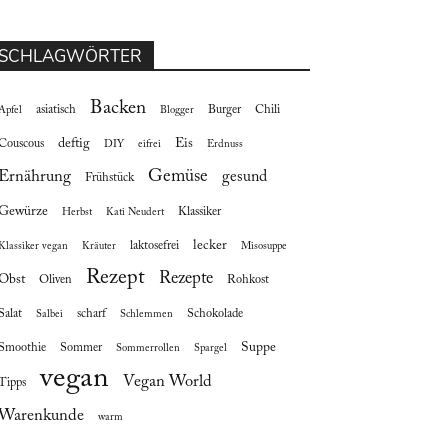
SCHLAGWÖRTER
Backen
asiatisch
Burger
Chili
Apfel
Blogger
deftig
Eis
Couscous
DIY
eifrei
Erdnuss
Gemüse
Ernährung
gesund
Frühstück
Gewürze
Klassiker
Herbst
Kati Neudert
lecker
laktosefrei
Klassiker vegan
Kräuter
Misosuppe
Rezept
Rezepte
Obst
Oliven
Rohkost
Salat
scharf
Schokolade
Salbei
Schlemmen
Suppe
Smoothie
Sommer
Sommerrollen
Spargel
vegan
Vegan World
Tipps
Warenkunde
warm