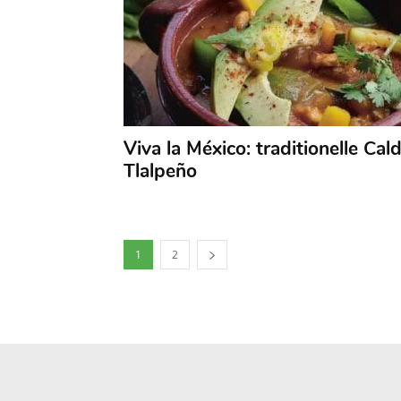
Viva la México: traditionelle Cal
Tlalpeño
1
2