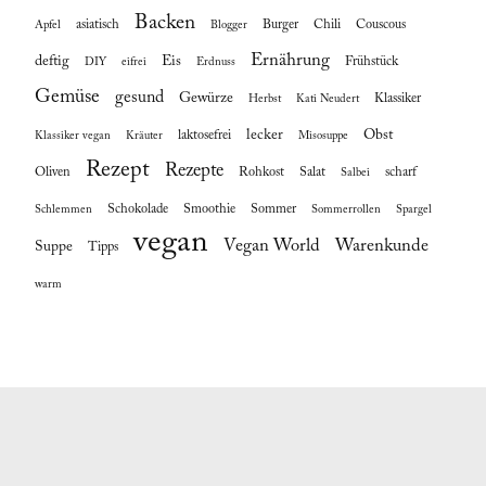
Backen
asiatisch
Burger
Chili
Couscous
Apfel
Blogger
Ernährung
deftig
Eis
Frühstück
DIY
eifrei
Erdnuss
Gemüse
gesund
Gewürze
Klassiker
Herbst
Kati Neudert
lecker
Obst
laktosefrei
Klassiker vegan
Kräuter
Misosuppe
Rezept
Rezepte
Oliven
Rohkost
Salat
scharf
Salbei
Schokolade
Smoothie
Sommer
Schlemmen
Sommerrollen
Spargel
vegan
Vegan World
Warenkunde
Suppe
Tipps
warm