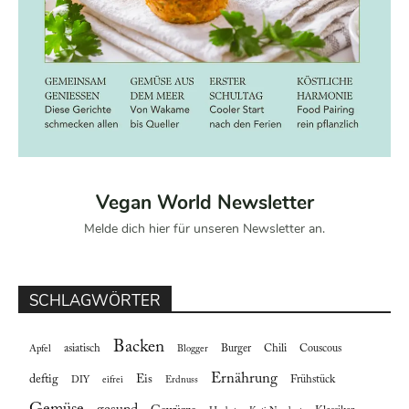
Vegan World Newsletter
Melde dich hier für unseren Newsletter an.
SCHLAGWÖRTER
Backen
asiatisch
Burger
Chili
Couscous
Apfel
Blogger
Ernährung
deftig
Eis
Frühstück
DIY
eifrei
Erdnuss