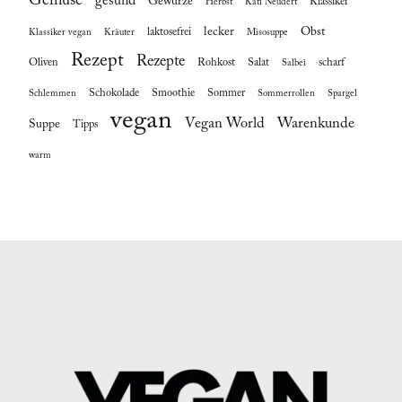
Gemüse
gesund
Gewürze
Klassiker
Herbst
Kati Neudert
lecker
Obst
laktosefrei
Klassiker vegan
Kräuter
Misosuppe
Rezept
Rezepte
Oliven
Rohkost
Salat
scharf
Salbei
Schokolade
Smoothie
Sommer
Schlemmen
Sommerrollen
Spargel
vegan
Vegan World
Warenkunde
Suppe
Tipps
warm