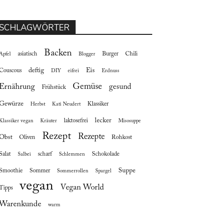
SCHLAGWÖRTER
Backen
asiatisch
Burger
Chili
Apfel
Blogger
deftig
Eis
Couscous
DIY
eifrei
Erdnuss
Gemüse
Ernährung
gesund
Frühstück
Gewürze
Klassiker
Herbst
Kati Neudert
lecker
laktosefrei
Klassiker vegan
Kräuter
Misosuppe
Rezept
Rezepte
Obst
Oliven
Rohkost
Salat
scharf
Schokolade
Salbei
Schlemmen
Suppe
Smoothie
Sommer
Sommerrollen
Spargel
vegan
Vegan World
Tipps
Warenkunde
warm