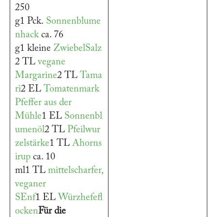
250
g1 Pck.
Sonnenblume
nhack
ca. 76
g1 kleine
Zwiebel
Salz
2 TL
vegane
Margarine
2 TL
Tama
ri
2 EL
Tomatenmark
Pfeffer aus der
Mühle
1 EL
Sonnenbl
umenöl
2 TL
Pfeilwur
zelstärke
1 TL
Ahorns
irup
ca. 10
ml1 TL
mittelscharfer,
veganer
SEnf
1 EL
Würzhefefl
ocken
Für die