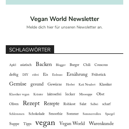
Vegan World Newsletter
Melde dich hier für unseren Newsletter an.
SCHLAGWÖRTER
Backen
asiatisch
Burger
Chili
Couscous
Apfel
Blogger
Ernährung
deftig
Eis
Frühstück
DIY
eifrei
Erdnuss
Gemüse
gesund
Gewürze
Klassiker
Herbst
Kati Neudert
lecker
Obst
laktosefrei
Klassiker vegan
Kräuter
Misosuppe
Rezept
Rezepte
Oliven
Rohkost
Salat
scharf
Salbei
Schokolade
Smoothie
Sommer
Schlemmen
Sommerrollen
Spargel
vegan
Vegan World
Warenkunde
Suppe
Tipps