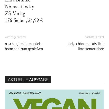
Elisa Brunke
No meat today
ZS-Verlag
176 Seiten, 24,99 €
vorheriger artikel
nächster artikel
naschtag! mini-mandel-
edel, schön und köstlich:
hörnchen zum genießen
limettentörtchen
AKTUELLE AUSGABE