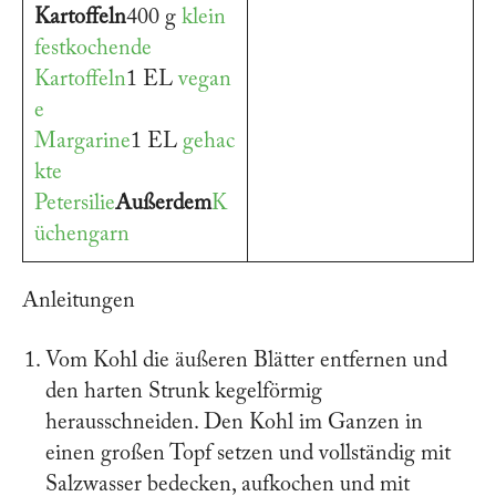
Kartoffeln
400 g
klein
festkochende
Kartoffeln
1 EL
vegan
e
Margarine
1 EL
gehac
kte
Petersilie
Außerdem
K
üchengarn
Anleitungen
Vom Kohl die äußeren Blätter entfernen und
den harten Strunk kegelförmig
herausschneiden. Den Kohl im Ganzen in
einen großen Topf setzen und vollständig mit
Salzwasser bedecken, aufkochen und mit