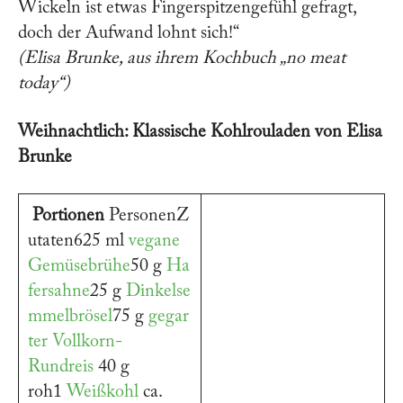
Wickeln ist etwas Fingerspitzengefühl gefragt,
doch der Aufwand lohnt sich!“
(Elisa Brunke, aus ihrem Kochbuch „no meat
today“)
Weihnachtlich: Klassische Kohlrouladen von Elisa
Brunke
Portionen
PersonenZ
utaten625 ml
vegane
Gemüsebrühe
50 g
Ha
fersahne
25 g
Dinkelse
mmelbrösel
75 g
gegar
ter Vollkorn-
Rundreis
40 g
roh1
Weißkohl
ca.