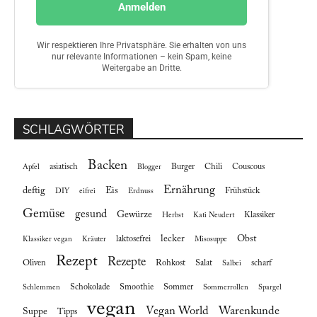
SCHLAGWÖRTER
Backen
asiatisch
Burger
Chili
Couscous
Apfel
Blogger
Ernährung
deftig
Eis
Frühstück
DIY
eifrei
Erdnuss
Gemüse
gesund
Gewürze
Klassiker
Herbst
Kati Neudert
lecker
Obst
laktosefrei
Klassiker vegan
Kräuter
Misosuppe
Rezept
Rezepte
Oliven
Rohkost
Salat
scharf
Salbei
Schokolade
Smoothie
Sommer
Schlemmen
Sommerrollen
Spargel
vegan
Vegan World
Warenkunde
Suppe
Tipps