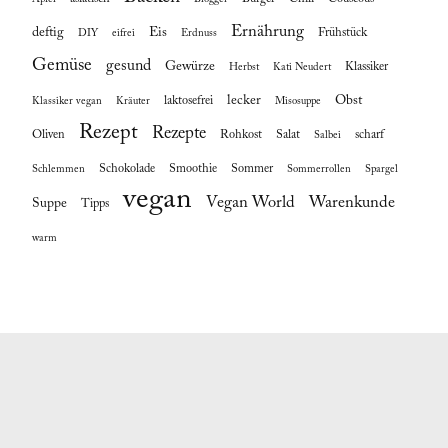
Ernährung
deftig
Eis
Frühstück
DIY
eifrei
Erdnuss
Gemüse
gesund
Gewürze
Klassiker
Herbst
Kati Neudert
lecker
Obst
laktosefrei
Klassiker vegan
Kräuter
Misosuppe
Rezept
Rezepte
Oliven
Rohkost
Salat
scharf
Salbei
Schokolade
Smoothie
Sommer
Schlemmen
Sommerrollen
Spargel
vegan
Vegan World
Warenkunde
Suppe
Tipps
warm