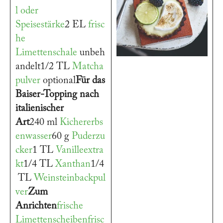
l oder
Speisestärke
2 EL
frisc
he
Limettenschale
unbeh
andelt1/2 TL
Matcha
pulver
optional
Für das
Baiser-Topping nach
italienischer
Art
240 ml
Kichererbs
enwasser
60 g
Puderzu
cker
1 TL
Vanilleextra
kt
1/4 TL
Xanthan
1/4
TL
Weinsteinbackpul
ver
Zum
Anrichten
frische
Limettenscheiben
frisc