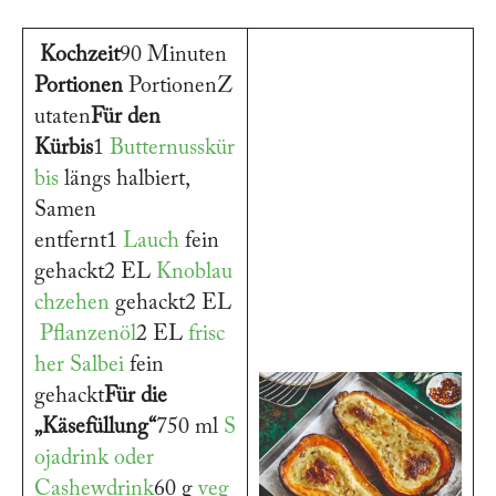
Kochzeit
90 Minuten
Portionen
PortionenZ
utaten
Für den
Kürbis
1
Butternusskür
bis
längs halbiert,
Samen
entfernt1
Lauch
fein
gehackt2 EL
Knoblau
chzehen
gehackt2 EL
Pflanzenöl
2 EL
frisc
her Salbei
fein
gehackt
Für die
„Käsefüllung“
750 ml
S
ojadrink oder
Cashewdrink
60 g
veg