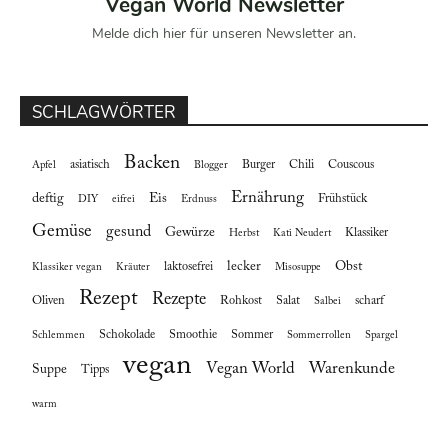
Vegan World Newsletter
Melde dich hier für unseren Newsletter an.
SCHLAGWÖRTER
Backen
asiatisch
Burger
Chili
Couscous
Apfel
Blogger
Ernährung
deftig
Eis
Frühstück
DIY
eifrei
Erdnuss
Gemüse
gesund
Gewürze
Klassiker
Herbst
Kati Neudert
lecker
Obst
laktosefrei
Klassiker vegan
Kräuter
Misosuppe
Rezept
Rezepte
Oliven
Rohkost
Salat
scharf
Salbei
Schokolade
Smoothie
Sommer
Schlemmen
Sommerrollen
Spargel
vegan
Vegan World
Warenkunde
Suppe
Tipps
warm