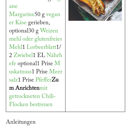
ane
Margarine
50 g
vegan
er Käse
gerieben,
optional30 g
Weizen
mehl oder glutenfreies
Mehl
1
Lorbeerblatt
1/
2
Zwiebel
1 EL
Nährh
efe
optional1 Prise
M
uskatnuss
1 Prise
Meer
salz
1 Prise
Pfeffer
Zu
m Anrichten
mit
getrockneten Chili-
Flocken bestreuen
Anleitungen