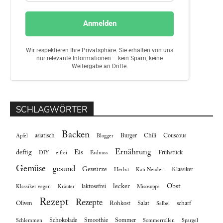
SCHLAGWÖRTER
Backen
asiatisch
Burger
Chili
Couscous
Apfel
Blogger
Ernährung
deftig
Eis
Frühstück
DIY
eifrei
Erdnuss
Gemüse
gesund
Gewürze
Klassiker
Herbst
Kati Neudert
lecker
Obst
laktosefrei
Klassiker vegan
Kräuter
Misosuppe
Rezept
Rezepte
Oliven
Rohkost
Salat
scharf
Salbei
Schokolade
Smoothie
Sommer
Schlemmen
Sommerrollen
Spargel