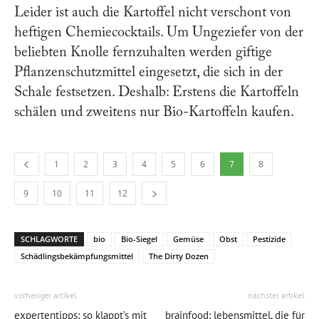
Leider ist auch die Kartoffel nicht verschont von
heftigen Chemiecocktails. Um Ungeziefer von der
beliebten Knolle fernzuhalten werden giftige
Pflanzenschutzmittel eingesetzt, die sich in der
Schale festsetzen. Deshalb: Erstens die Kartoffeln
schälen und zweitens nur Bio-Kartoffeln kaufen.
1
2
3
4
5
6
7
8
9
10
11
12
SCHLAGWORTE
bio
Bio-Siegel
Gemüse
Obst
Pestizide
Schädlingsbekämpfungsmittel
The Dirty Dozen
vorheriger artikel
nächster artikel
expertentipps: so klappt’s mit
brainfood: lebensmittel, die für