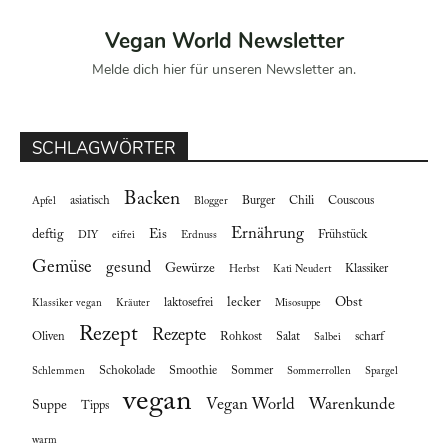
Vegan World Newsletter
Melde dich hier für unseren Newsletter an.
SCHLAGWÖRTER
Backen
asiatisch
Burger
Chili
Couscous
Apfel
Blogger
Ernährung
deftig
Eis
Frühstück
DIY
eifrei
Erdnuss
Gemüse
gesund
Gewürze
Klassiker
Herbst
Kati Neudert
lecker
Obst
laktosefrei
Klassiker vegan
Kräuter
Misosuppe
Rezept
Rezepte
Oliven
Rohkost
Salat
scharf
Salbei
Schokolade
Smoothie
Sommer
Schlemmen
Sommerrollen
Spargel
vegan
Vegan World
Warenkunde
Suppe
Tipps
warm