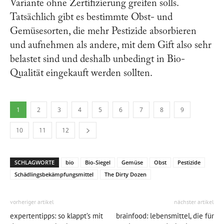
Variante ohne Zertifizierung greifen solls.
Tatsächlich gibt es bestimmte Obst- und
Gemüsesorten, die mehr Pestizide absorbieren
und aufnehmen als andere, mit dem Gift also sehr
belastet sind und deshalb unbedingt in Bio-
Qualität eingekauft werden sollten.
1
2
3
4
5
6
7
8
9
10
11
12
SCHLAGWORTE
bio
Bio-Siegel
Gemüse
Obst
Pestizide
Schädlingsbekämpfungsmittel
The Dirty Dozen
vorheriger artikel
nächster artikel
expertentipps: so klappt’s mit
brainfood: lebensmittel, die für