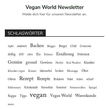
Vegan World Newsletter
Melde dich hier für unseren Newsletter an.
SCHLAGWÖRTER
Backen
asiatisch
Burger
Chili
Couscous
Apfel
Blogger
Ernährung
deftig
Eis
Frühstück
DIY
eifrei
Erdnuss
Gemüse
gesund
Gewürze
Klassiker
Herbst
Kati Neudert
lecker
Obst
laktosefrei
Klassiker vegan
Kräuter
Misosuppe
Rezept
Rezepte
Oliven
Rohkost
Salat
scharf
Salbei
Schokolade
Smoothie
Sommer
Schlemmen
Sommerrollen
Spargel
vegan
Vegan World
Warenkunde
Suppe
Tipps
warm