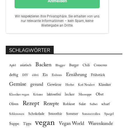
SCHLAGWÖRTER
Backen
asiatisch
Burger
Chili
Couscous
Apfel
Blogger
Ernährung
deftig
Eis
Frühstück
DIY
eifrei
Erdnuss
Gemüse
gesund
Gewürze
Klassiker
Herbst
Kati Neudert
lecker
Obst
laktosefrei
Klassiker vegan
Kräuter
Misosuppe
Rezept
Rezepte
Oliven
Rohkost
Salat
scharf
Salbei
Schokolade
Smoothie
Sommer
Schlemmen
Sommerrollen
Spargel
vegan
Vegan World
Warenkunde
Suppe
Tipps