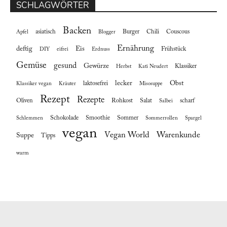
SCHLAGWÖRTER
Backen
asiatisch
Burger
Chili
Couscous
Apfel
Blogger
Ernährung
deftig
Eis
Frühstück
DIY
eifrei
Erdnuss
Gemüse
gesund
Gewürze
Klassiker
Herbst
Kati Neudert
lecker
Obst
laktosefrei
Klassiker vegan
Kräuter
Misosuppe
Rezept
Rezepte
Oliven
Rohkost
Salat
scharf
Salbei
Schokolade
Smoothie
Sommer
Schlemmen
Sommerrollen
Spargel
vegan
Vegan World
Warenkunde
Suppe
Tipps
warm