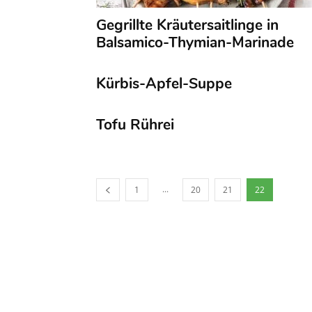
Gegrillte Kräutersaitlinge in
Balsamico-Thymian-Marinade
Kürbis-Apfel-Suppe
Tofu Rührei
...
1
20
21
22