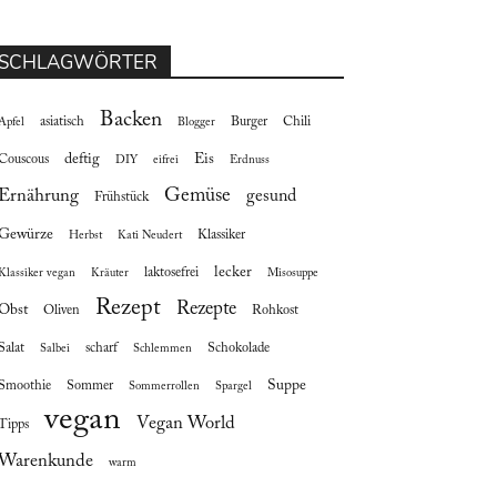
SCHLAGWÖRTER
Backen
asiatisch
Burger
Chili
Apfel
Blogger
deftig
Eis
Couscous
DIY
eifrei
Erdnuss
Gemüse
Ernährung
gesund
Frühstück
Gewürze
Klassiker
Herbst
Kati Neudert
lecker
laktosefrei
Klassiker vegan
Kräuter
Misosuppe
Rezept
Rezepte
Obst
Oliven
Rohkost
Salat
scharf
Schokolade
Salbei
Schlemmen
Suppe
Smoothie
Sommer
Sommerrollen
Spargel
vegan
Vegan World
Tipps
Warenkunde
warm