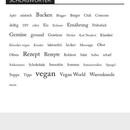
SCHLAGWÖRTER
Backen
asiatisch
Burger
Chili
Couscous
Apfel
Blogger
Ernährung
deftig
Eis
Frühstück
DIY
eifrei
Erdnuss
Gemüse
gesund
Gewürze
Klassiker
Herbst
Kati Neudert
lecker
Obst
laktosefrei
Klassiker vegan
Kräuter
Misosuppe
Rezept
Rezepte
Oliven
Rohkost
Salat
scharf
Salbei
Schokolade
Smoothie
Sommer
Schlemmen
Sommerrollen
Spargel
vegan
Vegan World
Warenkunde
Suppe
Tipps
warm