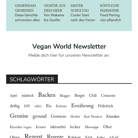
Vegan World Newsletter
Melde dich hier für unseren Newsletter an.
SCHLAGWÖRTER
Backen
asiatisch
Burger
Chili
Couscous
Apfel
Blogger
Ernährung
deftig
Eis
Frühstück
DIY
eifrei
Erdnuss
Gemüse
gesund
Gewürze
Klassiker
Herbst
Kati Neudert
lecker
Obst
laktosefrei
Klassiker vegan
Kräuter
Misosuppe
Rezept
Rezepte
Oliven
Rohkost
Salat
scharf
Salbei