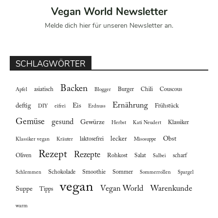
Vegan World Newsletter
Melde dich hier für unseren Newsletter an.
SCHLAGWÖRTER
Backen
asiatisch
Burger
Chili
Couscous
Apfel
Blogger
Ernährung
deftig
Eis
Frühstück
DIY
eifrei
Erdnuss
Gemüse
gesund
Gewürze
Klassiker
Herbst
Kati Neudert
lecker
Obst
laktosefrei
Klassiker vegan
Kräuter
Misosuppe
Rezept
Rezepte
Oliven
Rohkost
Salat
scharf
Salbei
Schokolade
Smoothie
Sommer
Schlemmen
Sommerrollen
Spargel
vegan
Vegan World
Warenkunde
Suppe
Tipps
warm