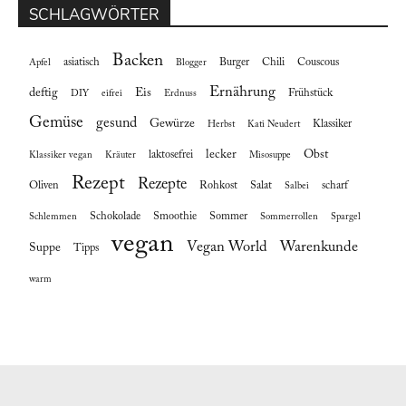
SCHLAGWÖRTER
Backen
asiatisch
Burger
Chili
Couscous
Apfel
Blogger
Ernährung
deftig
Eis
Frühstück
DIY
eifrei
Erdnuss
Gemüse
gesund
Gewürze
Klassiker
Herbst
Kati Neudert
lecker
Obst
laktosefrei
Klassiker vegan
Kräuter
Misosuppe
Rezept
Rezepte
Oliven
Rohkost
Salat
scharf
Salbei
Schokolade
Smoothie
Sommer
Schlemmen
Sommerrollen
Spargel
vegan
Vegan World
Warenkunde
Suppe
Tipps
warm