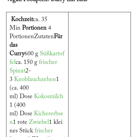
Kochzeit
ca. 35
Min
Portionen
4
PortionenZutaten
Für
das
Curry
600 g
Süßkartof
fel
ca. 150 g
frischer
Spinat
2-
3
Knoblauchzehen
1
(ca. 400
ml) Dose
Kokosmilch
1 (400
ml) Dose
Kichererbse
n
1 rote
Zwiebel
1 klei
nes Stück
frischer