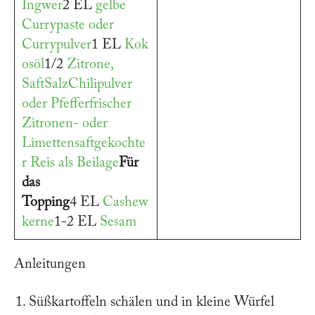
Ingwer
2 EL
gelbe
Currypaste oder
Currypulver
1 EL
Kok
osöl
1/2
Zitrone,
Saft
Salz
Chilipulver
oder Pfeffer
frischer
Zitronen- oder
Limettensaft
gekochte
r Reis als Beilage
Für
das
Topping
4 EL
Cashew
kerne
1-2 EL
Sesam
Anleitungen
Süßkartoffeln schälen und in kleine Würfel