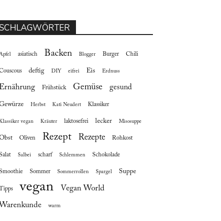
SCHLAGWÖRTER
Backen
asiatisch
Burger
Chili
Apfel
Blogger
deftig
Eis
Couscous
DIY
eifrei
Erdnuss
Gemüse
Ernährung
gesund
Frühstück
Gewürze
Klassiker
Herbst
Kati Neudert
lecker
laktosefrei
Klassiker vegan
Kräuter
Misosuppe
Rezept
Rezepte
Obst
Oliven
Rohkost
Salat
scharf
Schokolade
Salbei
Schlemmen
Suppe
Smoothie
Sommer
Sommerrollen
Spargel
vegan
Vegan World
Tipps
Warenkunde
warm