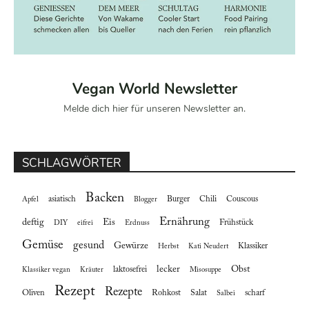
Vegan World Newsletter
Melde dich hier für unseren Newsletter an.
SCHLAGWÖRTER
Backen
asiatisch
Burger
Chili
Couscous
Apfel
Blogger
Ernährung
deftig
Eis
Frühstück
DIY
eifrei
Erdnuss
Gemüse
gesund
Gewürze
Klassiker
Herbst
Kati Neudert
lecker
Obst
laktosefrei
Klassiker vegan
Kräuter
Misosuppe
Rezept
Rezepte
Oliven
Rohkost
Salat
scharf
Salbei