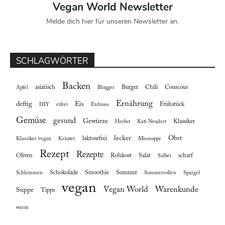
Vegan World Newsletter
Melde dich hier für unseren Newsletter an.
SCHLAGWÖRTER
Backen
asiatisch
Burger
Chili
Couscous
Apfel
Blogger
Ernährung
deftig
Eis
Frühstück
DIY
eifrei
Erdnuss
Gemüse
gesund
Gewürze
Klassiker
Herbst
Kati Neudert
lecker
Obst
laktosefrei
Klassiker vegan
Kräuter
Misosuppe
Rezept
Rezepte
Oliven
Rohkost
Salat
scharf
Salbei
Schokolade
Smoothie
Sommer
Schlemmen
Sommerrollen
Spargel
vegan
Vegan World
Warenkunde
Suppe
Tipps
warm