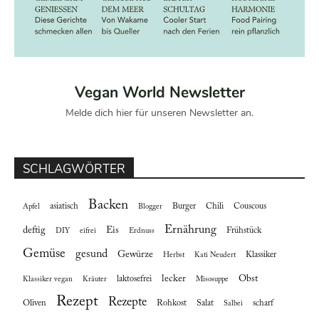
Vegan World Newsletter
Melde dich hier für unseren Newsletter an.
SCHLAGWÖRTER
Backen
asiatisch
Burger
Chili
Couscous
Apfel
Blogger
Ernährung
deftig
Eis
Frühstück
DIY
eifrei
Erdnuss
Gemüse
gesund
Gewürze
Klassiker
Herbst
Kati Neudert
lecker
Obst
laktosefrei
Klassiker vegan
Kräuter
Misosuppe
Rezept
Rezepte
Oliven
Rohkost
Salat
scharf
Salbei