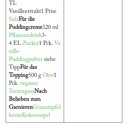
TL
Vanilleextrakt1 Prise
Salz
Für die
Puddingcreme
320 ml
Pflanzendrink
3-
4 EL
Zucker
1 Pck.
Va
nille-
Puddingpulver
siehe
Tipp
Für das
Topping
500 g
Obst
1
Pck.
veganer
Tortenguss
Nach
Belieben zum
Garnieren
Granatapfel
kerne
Kokosraspel