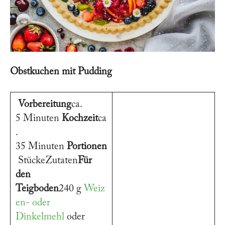
Obstkuchen mit Pudding
Vorbereitung
ca.
5 Minuten
Kochzeit
ca
.
35 Minuten
Portionen
StückeZutaten
Für
den
Teigboden
240 g
Weiz
en- oder
Dinkelmehl
oder