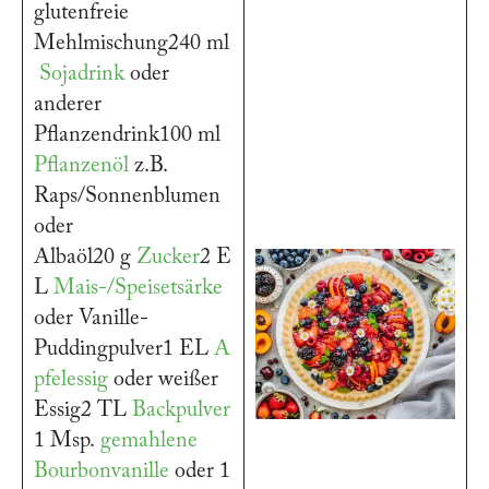
glutenfreie
Mehlmischung240 ml
Sojadrink
oder
anderer
Pflanzendrink100 ml
Pflanzenöl
z.B.
Raps/Sonnenblumen
oder
Albaöl20 g
Zucker
2 E
L
Mais-/Speisetsärke
oder Vanille-
Puddingpulver1 EL
A
pfelessig
oder weißer
Essig2 TL
Backpulver
1 Msp.
gemahlene
Bourbonvanille
oder 1