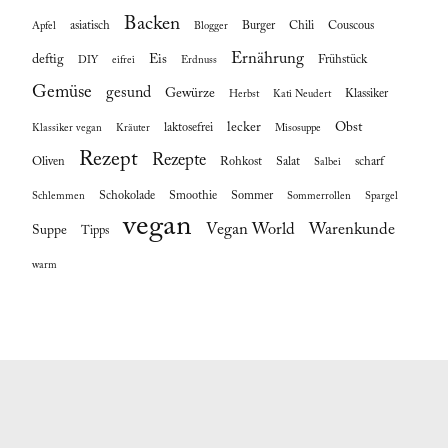
Backen
asiatisch
Burger
Chili
Couscous
Apfel
Blogger
Ernährung
deftig
Eis
Frühstück
DIY
eifrei
Erdnuss
Gemüse
gesund
Gewürze
Klassiker
Herbst
Kati Neudert
lecker
Obst
laktosefrei
Klassiker vegan
Kräuter
Misosuppe
Rezept
Rezepte
Oliven
Rohkost
Salat
scharf
Salbei
Schokolade
Smoothie
Sommer
Schlemmen
Sommerrollen
Spargel
vegan
Vegan World
Warenkunde
Suppe
Tipps
warm