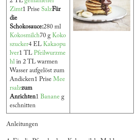
2 TL
gemahlener
Zimt
1 Prise
Salz
Für
die
Schokosauce:
280 ml
Kokosmilch
70 g
Koko
szucker
4 EL
Kakaopu
lver
1 TL
Pfeilwurzme
hl
in 2 TL warmen
Wasser aufgelöst zum
Andicken1 Prise
Mee
rsalz
zum
Anrichten
1
Banane
g
eschnitten
Anleitungen