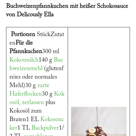
Buchweizenpfannkuchen mit heißer Schokosauce
von Delicously Ella
Portionen
StückZutat
en
Für die
Pfannkuchen
300 ml
Kokosmilch
140 g
Buc
hweizenmehl
(glutenf
reies oder normales
Mehl)30 g
zarte
Haferflocken
30 g
Kok
osöl, zerlassen
plus
Kokosöl zum
Braten1 EL
Kokoszuc
ker
1 TL
Backpulver
1/