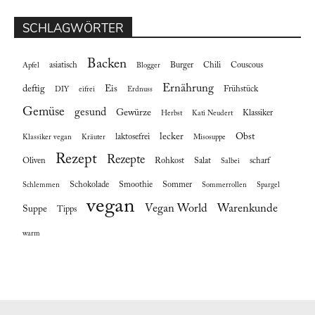
SCHLAGWÖRTER
Backen
asiatisch
Burger
Chili
Couscous
Apfel
Blogger
Ernährung
deftig
Eis
Frühstück
DIY
eifrei
Erdnuss
Gemüse
gesund
Gewürze
Klassiker
Herbst
Kati Neudert
lecker
Obst
laktosefrei
Klassiker vegan
Kräuter
Misosuppe
Rezept
Rezepte
Oliven
Rohkost
Salat
scharf
Salbei
Schokolade
Smoothie
Sommer
Schlemmen
Sommerrollen
Spargel
vegan
Vegan World
Warenkunde
Suppe
Tipps
warm