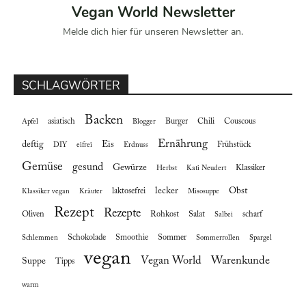
Vegan World Newsletter
Melde dich hier für unseren Newsletter an.
SCHLAGWÖRTER
Backen
asiatisch
Burger
Chili
Couscous
Apfel
Blogger
Ernährung
deftig
Eis
Frühstück
DIY
eifrei
Erdnuss
Gemüse
gesund
Gewürze
Klassiker
Herbst
Kati Neudert
lecker
Obst
laktosefrei
Klassiker vegan
Kräuter
Misosuppe
Rezept
Rezepte
Oliven
Rohkost
Salat
scharf
Salbei
Schokolade
Smoothie
Sommer
Schlemmen
Sommerrollen
Spargel
vegan
Vegan World
Warenkunde
Suppe
Tipps
warm