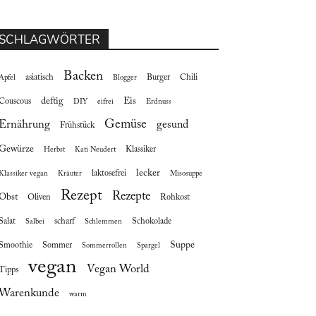
SCHLAGWÖRTER
Backen
asiatisch
Burger
Chili
Apfel
Blogger
deftig
Eis
Couscous
DIY
eifrei
Erdnuss
Gemüse
Ernährung
gesund
Frühstück
Gewürze
Klassiker
Herbst
Kati Neudert
lecker
laktosefrei
Klassiker vegan
Kräuter
Misosuppe
Rezept
Rezepte
Obst
Oliven
Rohkost
Salat
scharf
Schokolade
Salbei
Schlemmen
Suppe
Smoothie
Sommer
Sommerrollen
Spargel
vegan
Vegan World
Tipps
Warenkunde
warm