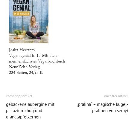
Josita Hertanto
Vegan genial in 15 Minuten -
mein einfachstes Vegankochbuch
NeunZehn Verlag
224 Seiten, 24,95 €.
vorheriger artikel
nächster artikel
gebackene aubergine mit
„pralina“ – magische kugel-
pistazien-zhug und
pralinen von serayi
granatapfelkernen