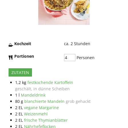
Kochzeit
ca. 2
Stunden
Portionen
Personen
ZUTATEN
1,2
kg
festkochende Kartoffeln
geschält, in dünne Scheiben
1
l
Mandeldrink
80
g
blanchierte Mandeln
grob gehackt
2
EL
vegane Margarine
2
EL
Weizenmehl
2
EL
frische Thymianblätter
2
EL
Nährhefeflocken