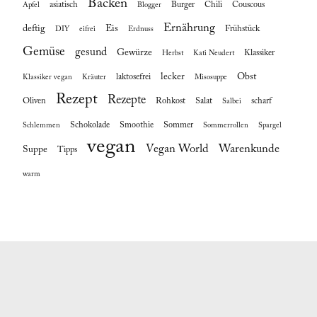
Backen
asiatisch
Burger
Chili
Couscous
Apfel
Blogger
Ernährung
deftig
Eis
Frühstück
DIY
eifrei
Erdnuss
Gemüse
gesund
Gewürze
Klassiker
Herbst
Kati Neudert
lecker
Obst
laktosefrei
Klassiker vegan
Kräuter
Misosuppe
Rezept
Rezepte
Oliven
Rohkost
Salat
scharf
Salbei
Schokolade
Smoothie
Sommer
Schlemmen
Sommerrollen
Spargel
vegan
Vegan World
Warenkunde
Suppe
Tipps
warm