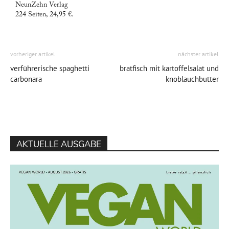
NeunZehn Verlag
224 Seiten, 24,95 €.
vorheriger artikel
nächster artikel
verführerische spaghetti
bratfisch mit kartoffelsalat und
carbonara
knoblauchbutter
AKTUELLE AUSGABE