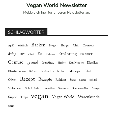
Vegan World Newsletter
Melde dich hier für unseren Newsletter an.
SCHLAGWÖRTER
Backen
asiatisch
Burger
Chili
Couscous
Apfel
Blogger
Ernährung
deftig
Eis
Frühstück
DIY
eifrei
Erdnuss
Gemüse
gesund
Gewürze
Klassiker
Herbst
Kati Neudert
lecker
Obst
laktosefrei
Klassiker vegan
Kräuter
Misosuppe
Rezept
Rezepte
Oliven
Rohkost
Salat
scharf
Salbei
Schokolade
Smoothie
Sommer
Schlemmen
Sommerrollen
Spargel
vegan
Vegan World
Warenkunde
Suppe
Tipps
warm