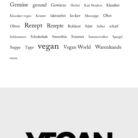
Gemüse
gesund
Gewürze
Klassiker
Herbst
Kati Neudert
lecker
Obst
laktosefrei
Klassiker vegan
Kräuter
Misosuppe
Rezept
Rezepte
Oliven
Rohkost
Salat
scharf
Salbei
Schokolade
Smoothie
Sommer
Schlemmen
Sommerrollen
Spargel
vegan
Vegan World
Warenkunde
Suppe
Tipps
warm