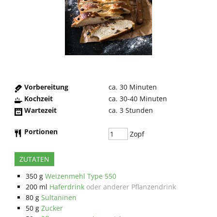
Vorbereitung
ca. 30
Minuten
Kochzeit
ca. 30-40
Minuten
Wartezeit
ca.
3 Stunden
Portionen
Zopf
ZUTATEN
350
g
Weizenmehl Type 550
200
ml
Haferdrink
oder anderer Pflanzendrink
80
g
Sultaninen
50
g
Zucker