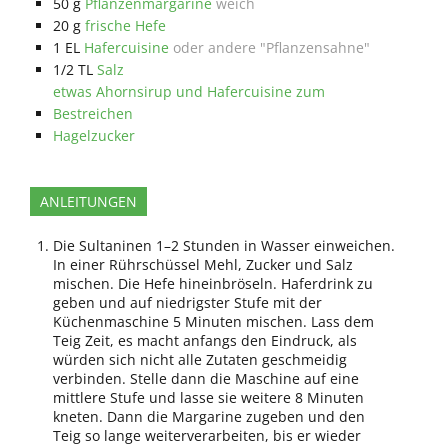
50
g
Pflanzenmargarine
weich
20
g
frische Hefe
1
EL
Hafercuisine
oder andere "Pflanzensahne"
1/2
TL
Salz
etwas Ahornsirup und Hafercuisine zum
Bestreichen
Hagelzucker
ANLEITUNGEN
Die Sultaninen 1–2 Stunden in Wasser einweichen.
In einer Rührschüssel Mehl, Zucker und Salz
mischen. Die Hefe hineinbröseln. Haferdrink zu
geben und auf niedrigster Stufe mit der
Küchenmaschine 5 Minuten mischen. Lass dem
Teig Zeit, es macht anfangs den Eindruck, als
würden sich nicht alle Zutaten geschmeidig
verbinden. Stelle dann die Maschine auf eine
mittlere Stufe und lasse sie weitere 8 Minuten
kneten. Dann die Margarine zugeben und den
Teig so lange weiterverarbeiten, bis er wieder