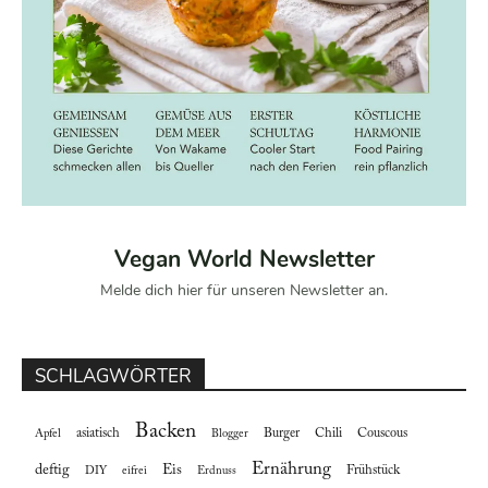
Vegan World Newsletter
Melde dich hier für unseren Newsletter an.
SCHLAGWÖRTER
Backen
asiatisch
Burger
Chili
Couscous
Apfel
Blogger
Ernährung
deftig
Eis
Frühstück
DIY
eifrei
Erdnuss