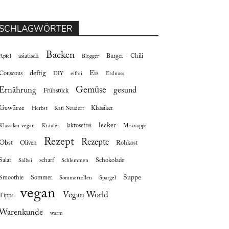
SCHLAGWÖRTER
Backen
asiatisch
Burger
Chili
Apfel
Blogger
deftig
Eis
Couscous
DIY
eifrei
Erdnuss
Gemüse
Ernährung
gesund
Frühstück
Gewürze
Klassiker
Herbst
Kati Neudert
lecker
laktosefrei
Klassiker vegan
Kräuter
Misosuppe
Rezept
Rezepte
Obst
Oliven
Rohkost
Salat
scharf
Schokolade
Salbei
Schlemmen
Suppe
Smoothie
Sommer
Sommerrollen
Spargel
vegan
Vegan World
Tipps
Warenkunde
warm