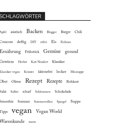
SCHLAGWÖRTER
Backen
asiatisch
Burger
Chili
Apfel
Blogger
deftig
Eis
Couscous
DIY
eifrei
Erdnuss
Gemüse
Ernährung
gesund
Frühstück
Gewürze
Klassiker
Herbst
Kati Neudert
lecker
laktosefrei
Klassiker vegan
Kräuter
Misosuppe
Rezept
Rezepte
Obst
Oliven
Rohkost
Salat
scharf
Schokolade
Salbei
Schlemmen
Suppe
Smoothie
Sommer
Sommerrollen
Spargel
vegan
Vegan World
Tipps
Warenkunde
warm