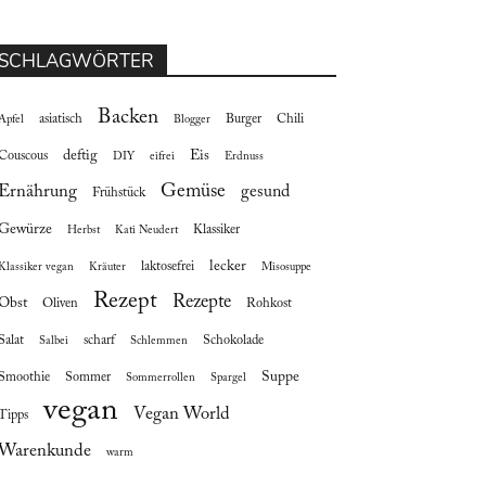
SCHLAGWÖRTER
Backen
asiatisch
Burger
Chili
Apfel
Blogger
deftig
Eis
Couscous
DIY
eifrei
Erdnuss
Gemüse
Ernährung
gesund
Frühstück
Gewürze
Klassiker
Herbst
Kati Neudert
lecker
laktosefrei
Klassiker vegan
Kräuter
Misosuppe
Rezept
Rezepte
Obst
Oliven
Rohkost
Salat
scharf
Schokolade
Salbei
Schlemmen
Suppe
Smoothie
Sommer
Sommerrollen
Spargel
vegan
Vegan World
Tipps
Warenkunde
warm