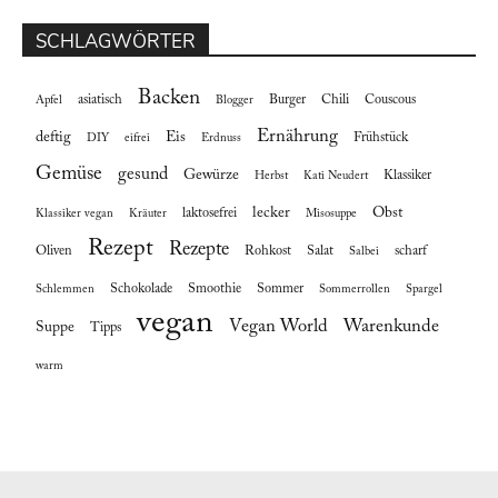
SCHLAGWÖRTER
Backen
asiatisch
Burger
Chili
Couscous
Apfel
Blogger
Ernährung
deftig
Eis
Frühstück
DIY
eifrei
Erdnuss
Gemüse
gesund
Gewürze
Klassiker
Herbst
Kati Neudert
lecker
Obst
laktosefrei
Klassiker vegan
Kräuter
Misosuppe
Rezept
Rezepte
Oliven
Rohkost
Salat
scharf
Salbei
Schokolade
Smoothie
Sommer
Schlemmen
Sommerrollen
Spargel
vegan
Vegan World
Warenkunde
Suppe
Tipps
warm