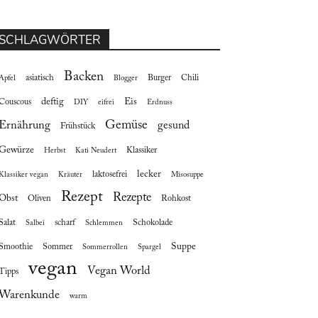
SCHLAGWÖRTER
Backen
asiatisch
Burger
Chili
Apfel
Blogger
deftig
Eis
Couscous
DIY
eifrei
Erdnuss
Gemüse
Ernährung
gesund
Frühstück
Gewürze
Klassiker
Herbst
Kati Neudert
lecker
laktosefrei
Klassiker vegan
Kräuter
Misosuppe
Rezept
Rezepte
Obst
Oliven
Rohkost
Salat
scharf
Schokolade
Salbei
Schlemmen
Suppe
Smoothie
Sommer
Sommerrollen
Spargel
vegan
Vegan World
Tipps
Warenkunde
warm