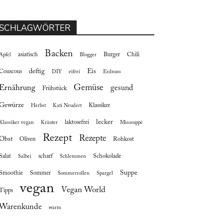
SCHLAGWÖRTER
Backen
asiatisch
Burger
Chili
Apfel
Blogger
deftig
Eis
Couscous
DIY
eifrei
Erdnuss
Gemüse
Ernährung
gesund
Frühstück
Gewürze
Klassiker
Herbst
Kati Neudert
lecker
laktosefrei
Klassiker vegan
Kräuter
Misosuppe
Rezept
Rezepte
Obst
Oliven
Rohkost
Salat
scharf
Schokolade
Salbei
Schlemmen
Suppe
Smoothie
Sommer
Sommerrollen
Spargel
vegan
Vegan World
Tipps
Warenkunde
warm