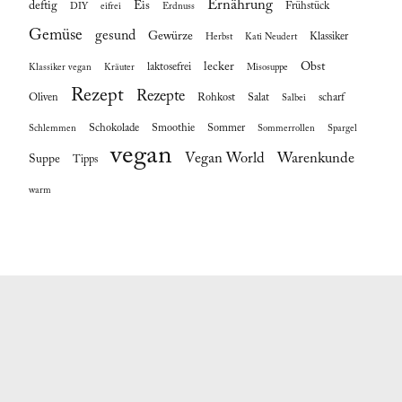
Ernährung
deftig
Eis
Frühstück
DIY
eifrei
Erdnuss
Gemüse
gesund
Gewürze
Klassiker
Herbst
Kati Neudert
lecker
Obst
laktosefrei
Klassiker vegan
Kräuter
Misosuppe
Rezept
Rezepte
Oliven
Rohkost
Salat
scharf
Salbei
Schokolade
Smoothie
Sommer
Schlemmen
Sommerrollen
Spargel
vegan
Vegan World
Warenkunde
Suppe
Tipps
warm