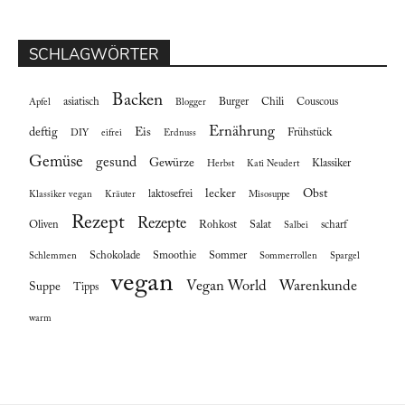
SCHLAGWÖRTER
Backen
asiatisch
Burger
Chili
Couscous
Apfel
Blogger
Ernährung
deftig
Eis
Frühstück
DIY
eifrei
Erdnuss
Gemüse
gesund
Gewürze
Klassiker
Herbst
Kati Neudert
lecker
Obst
laktosefrei
Klassiker vegan
Kräuter
Misosuppe
Rezept
Rezepte
Oliven
Rohkost
Salat
scharf
Salbei
Schokolade
Smoothie
Sommer
Schlemmen
Sommerrollen
Spargel
vegan
Vegan World
Warenkunde
Suppe
Tipps
warm