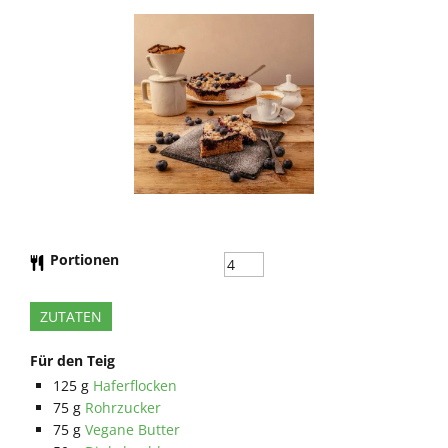
Portionen
ZUTATEN
Für den Teig
125
g
Haferflocken
75
g
Rohrzucker
75
g
Vegane Butter