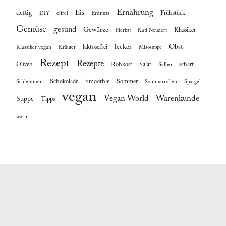
Ernährung
deftig
Eis
Frühstück
DIY
eifrei
Erdnuss
Gemüse
gesund
Gewürze
Klassiker
Herbst
Kati Neudert
lecker
Obst
laktosefrei
Klassiker vegan
Kräuter
Misosuppe
Rezept
Rezepte
Oliven
Rohkost
Salat
scharf
Salbei
Schokolade
Smoothie
Sommer
Schlemmen
Sommerrollen
Spargel
vegan
Vegan World
Warenkunde
Suppe
Tipps
warm