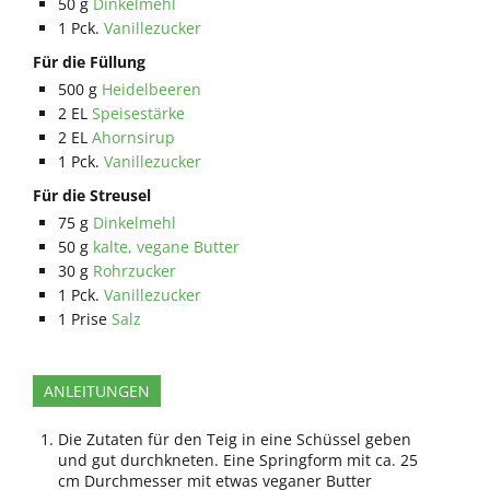
50
g
Dinkelmehl
1
Pck.
Vanillezucker
Für die Füllung
500
g
Heidelbeeren
2
EL
Speisestärke
2
EL
Ahornsirup
1
Pck.
Vanillezucker
Für die Streusel
75
g
Dinkelmehl
50
g
kalte, vegane Butter
30
g
Rohrzucker
1
Pck.
Vanillezucker
1
Prise
Salz
ANLEITUNGEN
Die Zutaten für den Teig in eine Schüssel geben
und gut durchkneten. Eine Springform mit ca. 25
cm Durchmesser mit etwas veganer Butter