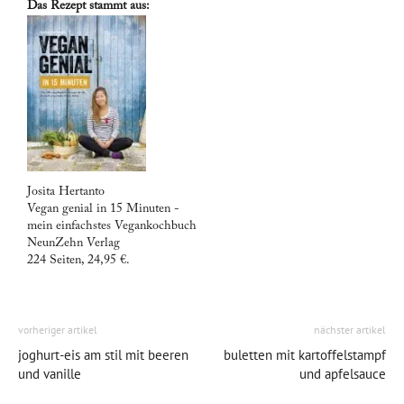
Das Rezept stammt aus:
Josita Hertanto
Vegan genial in 15 Minuten -
mein einfachstes Vegankochbuch
NeunZehn Verlag
224 Seiten, 24,95 €.
vorheriger artikel
nächster artikel
joghurt-eis am stil mit beeren
buletten mit kartoffelstampf
und vanille
und apfelsauce