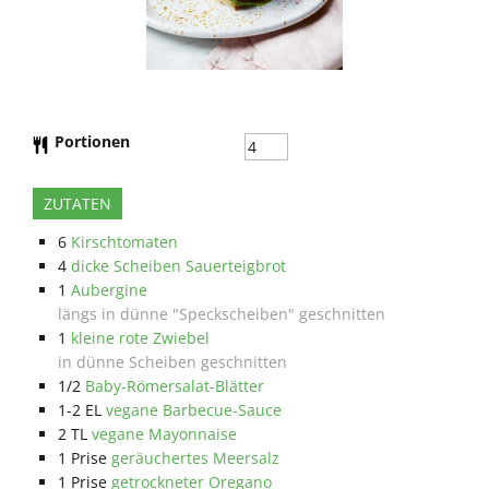
Portionen
ZUTATEN
6
Kirschtomaten
4
dicke Scheiben Sauerteigbrot
1
Aubergine
längs in dünne "Speckscheiben" geschnitten
1
kleine rote Zwiebel
in dünne Scheiben geschnitten
1/2
Baby-Römersalat-Blätter
1-2
EL
vegane Barbecue-Sauce
2
TL
vegane Mayonnaise
1
Prise
geräuchertes Meersalz
1
Prise
getrockneter Oregano