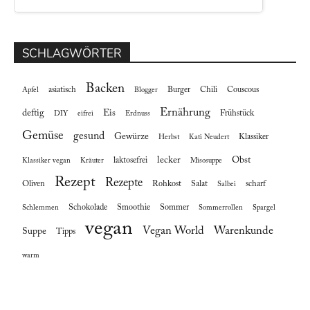
SCHLAGWÖRTER
Backen
asiatisch
Burger
Chili
Couscous
Apfel
Blogger
Ernährung
deftig
Eis
Frühstück
DIY
eifrei
Erdnuss
Gemüse
gesund
Gewürze
Klassiker
Herbst
Kati Neudert
lecker
Obst
laktosefrei
Klassiker vegan
Kräuter
Misosuppe
Rezept
Rezepte
Oliven
Rohkost
Salat
scharf
Salbei
Schokolade
Smoothie
Sommer
Schlemmen
Sommerrollen
Spargel
vegan
Vegan World
Warenkunde
Suppe
Tipps
warm