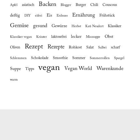
Backen
asiatisch
Burger
Chili
Couscous
Apfel
Blogger
Ernährung
deftig
Eis
Frühstück
DIY
eifrei
Erdnuss
Gemüse
gesund
Gewürze
Klassiker
Herbst
Kati Neudert
lecker
Obst
laktosefrei
Klassiker vegan
Kräuter
Misosuppe
Rezept
Rezepte
Oliven
Rohkost
Salat
scharf
Salbei
Schokolade
Smoothie
Sommer
Schlemmen
Sommerrollen
Spargel
vegan
Vegan World
Warenkunde
Suppe
Tipps
warm