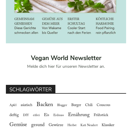
Vegan World Newsletter
Melde dich hier für unseren Newsletter an.
SCHLAGWÖRTER
Backen
asiatisch
Burger
Chili
Couscous
Apfel
Blogger
Ernährung
deftig
Eis
Frühstück
DIY
eifrei
Erdnuss
Gemüse
gesund
Gewürze
Klassiker
Herbst
Kati Neudert