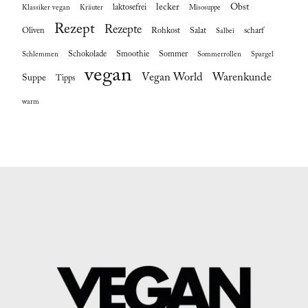
lecker
Obst
laktosefrei
Klassiker vegan
Kräuter
Misosuppe
Rezept
Rezepte
Oliven
Rohkost
Salat
scharf
Salbei
Schokolade
Smoothie
Sommer
Schlemmen
Sommerrollen
Spargel
vegan
Vegan World
Warenkunde
Suppe
Tipps
warm