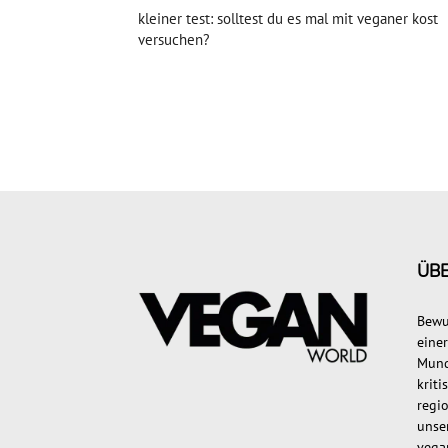
kleiner test: solltest du es mal mit veganer kost
versuchen?
ÜB
Bewu
eine
Mund
krit
regi
unse
vega