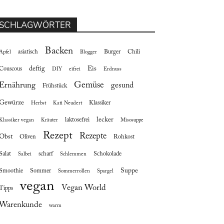
SCHLAGWÖRTER
Backen
asiatisch
Burger
Chili
Apfel
Blogger
deftig
Eis
Couscous
DIY
eifrei
Erdnuss
Gemüse
Ernährung
gesund
Frühstück
Gewürze
Klassiker
Herbst
Kati Neudert
lecker
laktosefrei
Klassiker vegan
Kräuter
Misosuppe
Rezept
Rezepte
Obst
Oliven
Rohkost
Salat
scharf
Schokolade
Salbei
Schlemmen
Suppe
Smoothie
Sommer
Sommerrollen
Spargel
vegan
Vegan World
Tipps
Warenkunde
warm